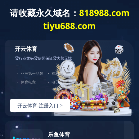
乐鱼官方网站