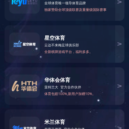
地址：新余市沿江路1388号投控大厦
电话：
0790-6451865
备案号：
赣公网安备：